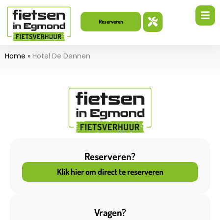
Reserveren
Home
»
Hotel De Dennen
Reserveren?
Klik hier om direct te reserveren
Vragen?