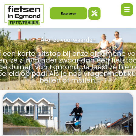
Reserveren
Al onze voorwaarden
een korte pitstop bij onze algemene v
n, ze zijn minder zwaar dan een fietsto
ge duinen van Egmond. Je leest ze hiero
ereid op pad! Als je nog vragen hebt kun
bellen of mailen.